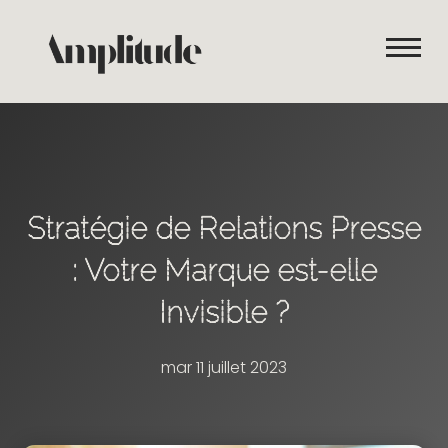
ACCUEIL
NOS SERVICES
REALISATIONS
À PROPOS DE NOUS
Stratégie de Relations Presse
BLOG
: Votre Marque est-elle
DEMANDER UN DEVIS
Invisible ?
NOUS CONTACTER
mar 11 juillet 2023