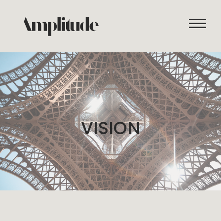
ACCUEIL
NOS SERVICES
REALISATIONS
À PROPOS DE NOUS
BLOG
V
I
S
I
O
N
DEMANDER UN DEVIS
NOUS CONTACTER