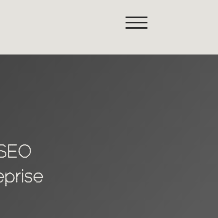
 SEO
eprise