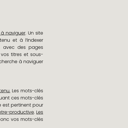
e à naviguer
. Un site
enu et à l’indexer
re, avec des pages
vos titres et sous-
recherche à naviguer
tenu.
Les mots-clés
luant ces mots-clés
 est pertinent pour
ontre-productive
.
Les
z donc vos mots-clés