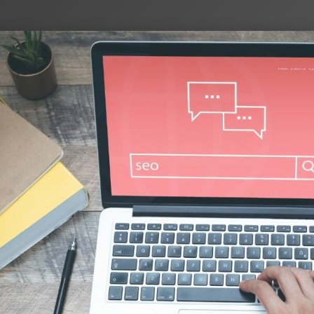
 DE
 UN