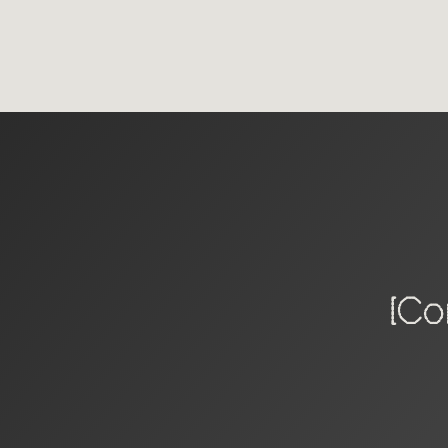
ACCUEI
NOS SERV
[Co
REALISATI