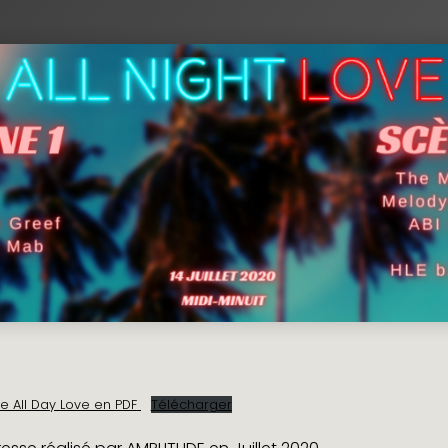
 DE
 UN
 All Day Love en PDF
Télécharger