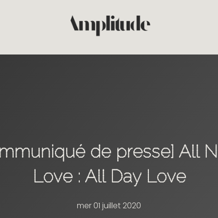
L
ICES
mmuniqué de presse] All N
ONS
Love : All Day Love
mer 01 juillet 2020