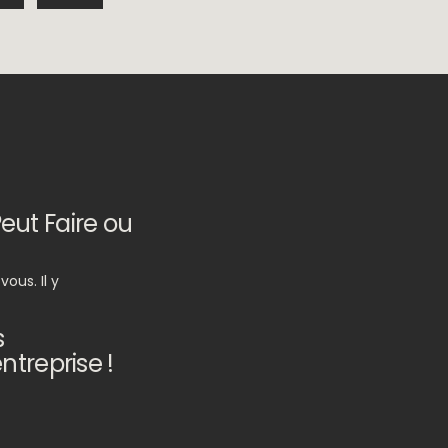
Peut Faire ou
ous. Il y
s
treprise !