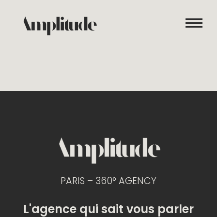
ACCUEIL
ÉTIQUETTE : CRÉATIVITÉ
NOS SERVICES
REALISATIONS
À PROPOS DE NOUS
BLOG
DEMANDER UN DEVIS
NOUS CONTACTER
PARIS – 360° AGENCY
L'agence qui sait vous parler