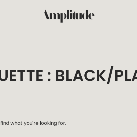
L
UETTE : BLACK/P
ICES
ONS
find what you're looking for.